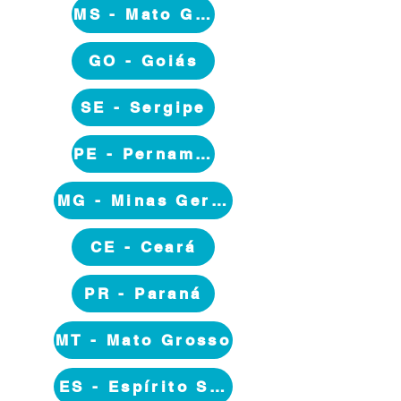
MS - Mato Grosso do Sul
GO - Goiás
SE - Sergipe
PE - Pernambuco
MG - Minas Gerais
CE - Ceará
PR - Paraná
MT - Mato Grosso
ES - Espírito Santo