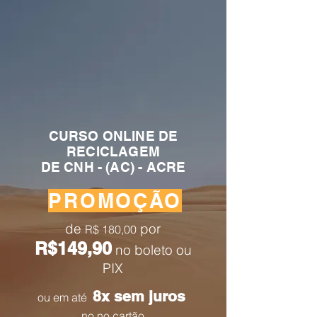
CURSO ONLINE DE
RECICLAGEM
DE CNH - (AC) - ACRE
PROMOÇÃO
de
por
R
$ 180,
00
R$149,90
no boleto ou
PIX
8x sem juros
ou em até
no no cartão