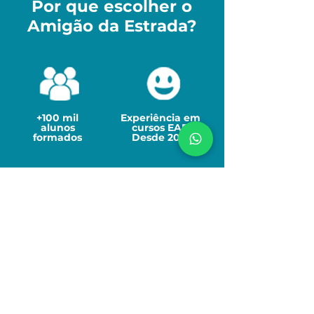
Por que escolher o
Amigão da Estrada?
+100 mil
Experiência em
alunos
cursos EAD
formados
Desde 2019
60 mins
5 estrelas de
Satisfação no
tempo médio
Google
de atendimento